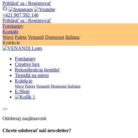
Prihlásiť sa / Registrovať
+421 907 592 146
Prihlásiť sa / Registrovať
Fotolampy
Kontakt
Wave
Paleta
Venandi
Domorast
Italiana
Kolekcie
Fotolampy
Creative box
Rekonštrukcia tienidiel
Tienidlá na mieru
Kolekcie
Wave
Paleta
Venandi
Domorast
Italiana
E-Shop
1
Odoberaj zaujímavosti
Chcete odoberať náš newsletter?