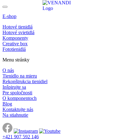
E-shop
Hotové tienidlá
Hotové svietidlá
Komponenty
Creative box
Fototienidlá
Menu stránky
O nás
Tienidlo na mieru
Rekonštrukcia tienidiel
Inšpirujte sa
Pre spoločnosti
O komponentoch
Blog
Kontaktujte nás
Na stiahnutie
+421 907 592 146