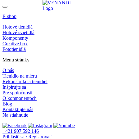
E-shop
Hotové tienidlá
Hotové svietidlá
Komponenty
Creative box
Fototienidlá
Menu stránky
O nás
Tienidlo na mieru
Rekonštrukcia tienidiel
Inšpirujte sa
Pre spoločnosti
O komponentoch
Blog
Kontaktujte nás
Na stiahnutie
+421 907 592 146
Prihlásiť sa / Registrovať