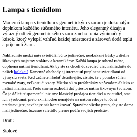
Lampa s tienidlom
Moderná lampa s tienidlom s geometrickým vzorom je dokonalým
doplnkom každého súčasného interiéru. Jeho elegantný dizajn a
výrazný odtieň geometrického vzoru z neho robia výnimočný
kúsok, ktorý vylepší vzhľad každej miestnosti a zároveň dodá teplú
a príjemnú žiaru.
Nahliadnite medzi naše svietidlá. Sú to jedinečné, neokukané kúsky z dielne
šikovných majstrov stolárov a keramikárov. Každá lampa je robená ručne,
doplnená našimi tienidlami. Ak by ste sa chceli dozvedieť viac nahliadnite do
našich
kolekcií
. Kamenné obchody aj internet sú preplnené svietidlami od
výmyslu sveta. Keď začnete hľadať detailnejšie, zistíte, že v ponuke sú len
rovnaké tvary, veľkosti či vzory. Všetko sú to prefabrikáty s pôvodom ďaleko za
našimi hranicami. Preto sme sa rozhodli dať priestor našim šikovným tvorcom.
Čo je dôležité spomenúť- nie sme klasický predajca tienidiel a svietidiel, sme
ich výrobcami, preto ak náhodou nenájdete na našom eshope to, čo si
predstavujete, neváhajte nás kontaktovať. Spravíme všetko preto, aby ste doma
mali jedinečné, luxusné svietidlo presne podľa svojich predstáv.
Druh:
Stolové