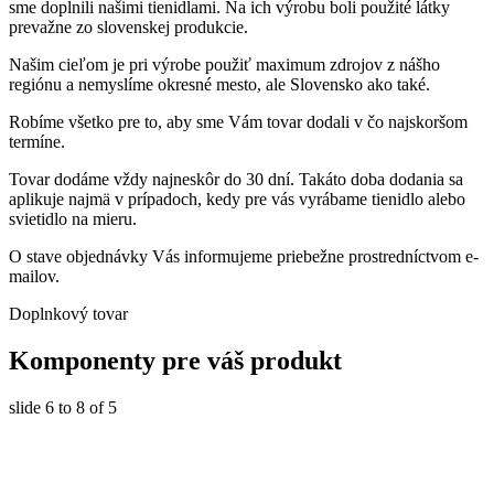
sme doplnili našimi tienidlami. Na ich výrobu boli použité látky
prevažne zo slovenskej produkcie.
Našim cieľom je pri výrobe použiť maximum zdrojov z nášho
regiónu a nemyslíme okresné mesto, ale Slovensko ako také.
Robíme všetko pre to, aby sme Vám tovar dodali v čo najskoršom
termíne.
Tovar dodáme vždy najneskôr do 30 dní. Takáto doba dodania sa
aplikuje najmä v prípadoch, kedy pre vás vyrábame tienidlo alebo
svietidlo na mieru.
O stave objednávky Vás informujeme priebežne prostredníctvom e-
mailov.
Doplnkový tovar
Komponenty
pre váš produkt
slide
6 to 8
of 5