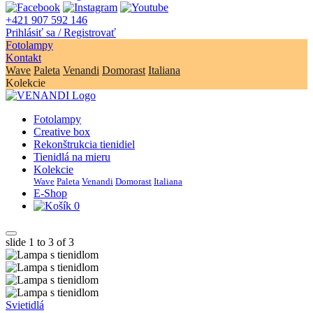
+421 907 592 146
Prihlásiť sa / Registrovať
Fotolampy
Kontakt
Wave
Paleta
Venandi
Domorast
Italiana
Kolekcie
Fotolampy
Creative box
Rekonštrukcia tienidiel
Tienidlá na mieru
Kolekcie
Wave
Paleta
Venandi
Domorast
Italiana
E-Shop
0
slide
1 to 3
of 3
Svietidlá