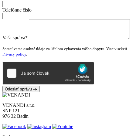
Telefónne číslo
Vaša správa*
Please
leave
Spracúvame osobné údaje za účelom vybavenia vášho dopytu. Viac v sekcii
this
Privacy policy
.
field
empty.
Odoslať správu
VENANDI s.r.o.
SNP 121
976 32 Badín