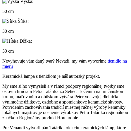
Výška:
50 cm
Šírka:
30 cm
Dĺžka:
30 cm
Nevyhovuje vám daný tvar? Nevadí, my vám vytvoríme
tienidlo na
mieru
Keramická lampa s tienidlom je náš autorský projekt.
My sme si ho vymysleli a v rámci podpory regionálnej tvorby sme
oslovili hrnčiara Petra Tatárika zo Seliec. Točením na hrnčiarskom
kruhu, maľovaním a obtiskom vytvára Peter vo svojej dielničke
výnimočné úžitkové, ozdobné a spomienkové keramické skvosty.
Potvrdením zachovávania tradícií miestnej ručnej výroby keramiky
lokálnych majstrov je ocenenie výrobkov Petra Tatárika regionálnou
značkou Regionálny produkt Horehronie.
Pre Venandi vytvoril pán Tatárik kolekciu keramických lámp, ktoré