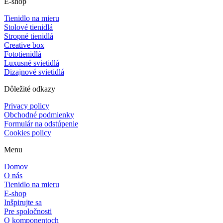
E-shop
Tienidlo na mieru
Stolové tienidlá
Stropné tienidlá
Creative box
Fototienidlá
Luxusné svietidlá
Dizajnové svietidlá
Dôležité odkazy
Privacy policy
Obchodné podmienky
Formulár na odstúpenie
Cookies policy
Menu
Domov
O nás
Tienidlo na mieru
E-shop
Inšpirujte sa
Pre spoločnosti
O komponentoch