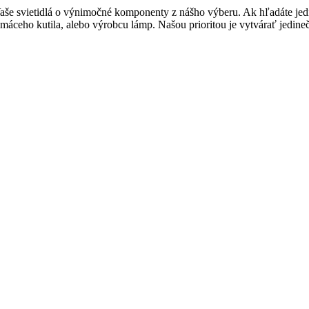
 Vaše svietidlá o výnimočné komponenty z nášho výberu. Ak hľadáte jed
áceho kutila, alebo výrobcu lámp. Našou prioritou je vytvárať jedineč