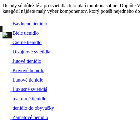
Detaily sú dôležité a pri svietidlách to platí mnohonásobne. Doplňte
kategórií nájdete malý výber komponentov, ktorý poteší nejedného dom
#
Bavlnené tienidlo
#
Biele tienidlo
#
Čierne tienidlo
#
Dizajnové svietidlá
#
Jutové tienidlo
#
Kovové tienidlo
#
Ľanové tienidlo
#
Luxusné svietidlá
#
makramé tienidlo
#
tienidlo do obývačky
#
Zamatové tienidlo