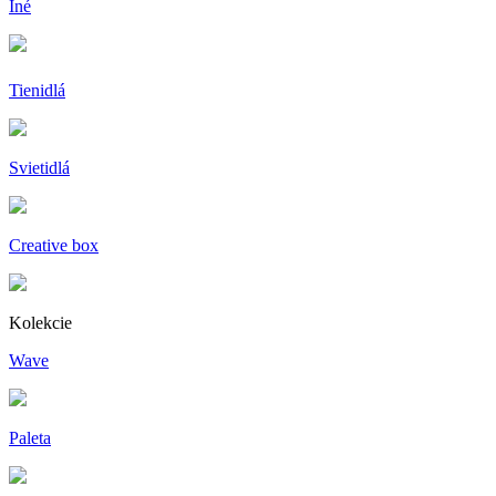
Iné
Tienidlá
Svietidlá
Creative box
Kolekcie
Wave
Paleta