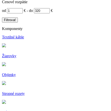
Cenové rozpätie
od
€
-
do
€
Filtrovať
Komponenty
Textilné káble
Žiarovky
Objimky
Stropné rozety