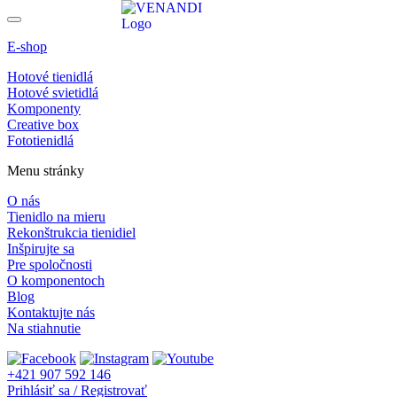
E-shop
Hotové tienidlá
Hotové svietidlá
Komponenty
Creative box
Fototienidlá
Menu stránky
O nás
Tienidlo na mieru
Rekonštrukcia tienidiel
Inšpirujte sa
Pre spoločnosti
O komponentoch
Blog
Kontaktujte nás
Na stiahnutie
+421 907 592 146
Prihlásiť sa / Registrovať