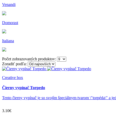
Venandi
Domorast
Italiana
Počet zobrazovaných produktov:
Zoradiť podľa:
Creative box
Čierny vypínač Torpedo
Tento čierny vypínač je so svojím špeciálnym tvarom \"torpéda\" a je
3.10€