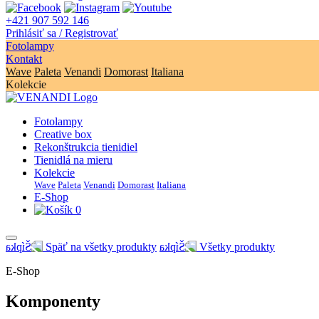
+421 907 592 146
Prihlásiť sa / Registrovať
Fotolampy
Kontakt
Wave
Paleta
Venandi
Domorast
Italiana
Kolekcie
Fotolampy
Creative box
Rekonštrukcia tienidiel
Tienidlá na mieru
Kolekcie
Wave
Paleta
Venandi
Domorast
Italiana
E-Shop
0
Späť na všetky produkty
Všetky produkty
E-Shop
Komponenty