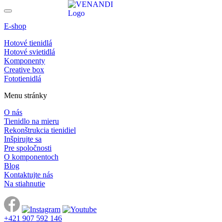
E-shop
Hotové tienidlá
Hotové svietidlá
Komponenty
Creative box
Fototienidlá
Menu stránky
O nás
Tienidlo na mieru
Rekonštrukcia tienidiel
Inšpirujte sa
Pre spoločnosti
O komponentoch
Blog
Kontaktujte nás
Na stiahnutie
+421 907 592 146