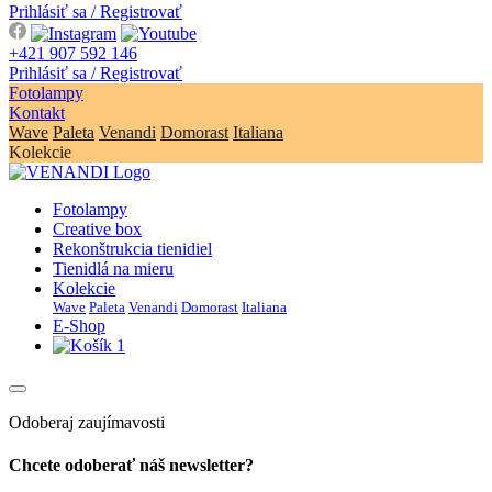
Prihlásiť sa / Registrovať
+421 907 592 146
Prihlásiť sa / Registrovať
Fotolampy
Kontakt
Wave
Paleta
Venandi
Domorast
Italiana
Kolekcie
Fotolampy
Creative box
Rekonštrukcia tienidiel
Tienidlá na mieru
Kolekcie
Wave
Paleta
Venandi
Domorast
Italiana
E-Shop
1
Odoberaj zaujímavosti
Chcete odoberať náš newsletter?