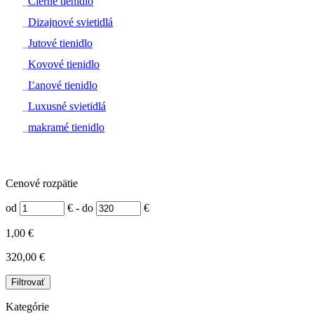
#
Čierne tienidlo
#
Dizajnové svietidlá
#
Jutové tienidlo
#
Kovové tienidlo
#
Ľanové tienidlo
#
Luxusné svietidlá
#
makramé tienidlo
Cenové rozpätie
od
€
-
do
€
1,00 €
320,00 €
Filtrovať
Kategórie