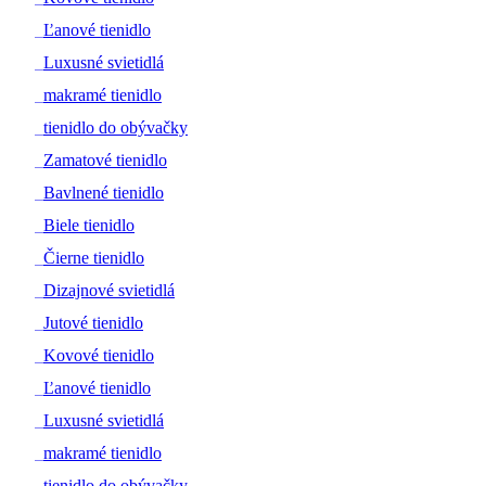
#
Ľanové tienidlo
#
Luxusné svietidlá
#
makramé tienidlo
#
tienidlo do obývačky
#
Zamatové tienidlo
#
Bavlnené tienidlo
#
Biele tienidlo
#
Čierne tienidlo
#
Dizajnové svietidlá
#
Jutové tienidlo
#
Kovové tienidlo
#
Ľanové tienidlo
#
Luxusné svietidlá
#
makramé tienidlo
#
tienidlo do obývačky