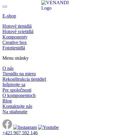
E-shop
Hotové tienidlá
Hotové svietidlá
Komponenty
Creative box
Fototienidlá
Menu stránky
O nás
Tienidlo na mieru
Rekonštrukcia tienidiel
Inšpirujte sa
Pre spoločnosti
O komponentoch
Blog
Kontaktujte nás
Na stiahnutie
+421 907 592 146