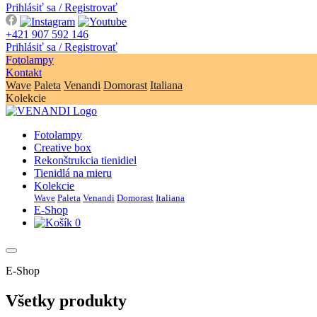
Prihlásiť sa / Registrovať
+421 907 592 146
Prihlásiť sa / Registrovať
Fotolampy
Kontakt
Wave
Paleta
Venandi
Domorast
Italiana
Kolekcie
Fotolampy
Creative box
Rekonštrukcia tienidiel
Tienidlá na mieru
Kolekcie
Wave
Paleta
Venandi
Domorast
Italiana
E-Shop
0
E-Shop
Všetky produkty