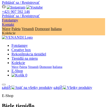
Prihlásiť sa / Registrovať
+421 907 592 146
Prihlásiť sa / Registrovať
Fotolampy
Kontakt
Wave
Paleta
Venandi
Domorast
Italiana
Kolekcie
Fotolampy
Creative box
Rekonštrukcia tienidiel
Tienidlá na mieru
Kolekcie
Wave
Paleta
Venandi
Domorast
Italiana
E-Shop
0
Späť na všetky produkty
Všetky produkty
E-Shop
Biele tienidlo