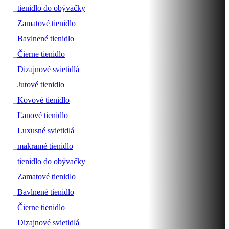
#
tienidlo do obývačky
#
Zamatové tienidlo
#
Bavlnené tienidlo
#
Čierne tienidlo
#
Dizajnové svietidlá
#
Jutové tienidlo
#
Kovové tienidlo
#
Ľanové tienidlo
#
Luxusné svietidlá
#
makramé tienidlo
#
tienidlo do obývačky
#
Zamatové tienidlo
#
Bavlnené tienidlo
#
Čierne tienidlo
#
Dizajnové svietidlá