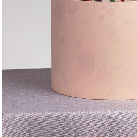
Komponenty
Creative box
Kolekcie
Wave
Paleta
Venandi
Domorast