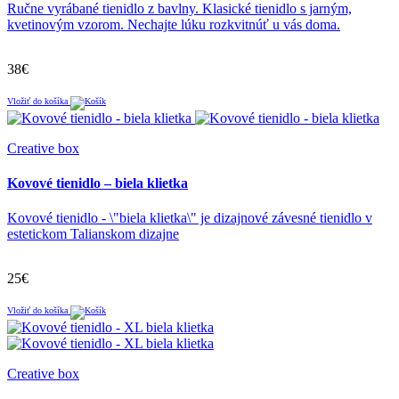
Ručne vyrábané tienidlo z bavlny. Klasické tienidlo s jarným,
kvetinovým vzorom. Nechajte lúku rozkvitnúť u vás doma.
38€
Vložiť do košíka
Creative box
Kovové tienidlo – biela klietka
Kovové tienidlo - \"biela klietka\" je dizajnové závesné tienidlo v
estetickom Talianskom dizajne
25€
Vložiť do košíka
Creative box