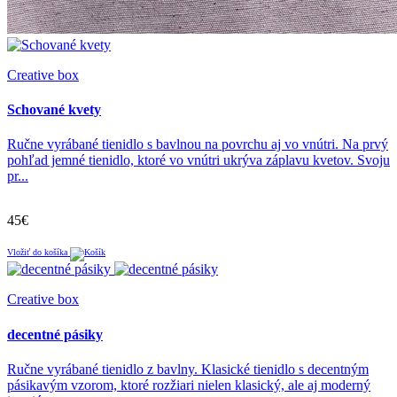
Italiana
Creative box
Schované kvety
Ručne vyrábané tienidlo s bavlnou na povrchu aj vo vnútri. Na prvý
pohľad jemné tienidlo, ktoré vo vnútri ukrýva záplavu kvetov. Svoju
pr...
45€
Vložiť do košíka
Creative box
decentné pásiky
Ručne vyrábané tienidlo z bavlny. Klasické tienidlo s decentným
pásikavým vzorom, ktoré rozžiari nielen klasický, ale aj moderný