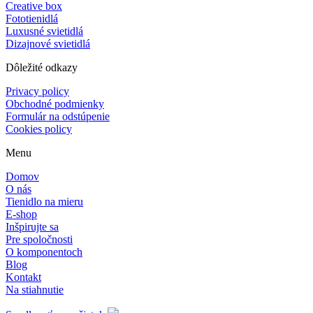
Creative box
Fototienidlá
Luxusné svietidlá
Dizajnové svietidlá
Dôležité odkazy
Privacy policy
Obchodné podmienky
Formulár na odstúpenie
Cookies policy
Menu
Domov
O nás
Tienidlo na mieru
E-shop
Inšpirujte sa
Pre spoločnosti
O komponentoch
Blog
Kontakt
Na stiahnutie