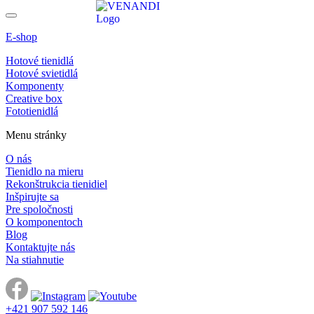
E-shop
Hotové tienidlá
Hotové svietidlá
Komponenty
Creative box
Fototienidlá
Menu stránky
O nás
Tienidlo na mieru
Rekonštrukcia tienidiel
Inšpirujte sa
Pre spoločnosti
O komponentoch
Blog
Kontaktujte nás
Na stiahnutie
+421 907 592 146