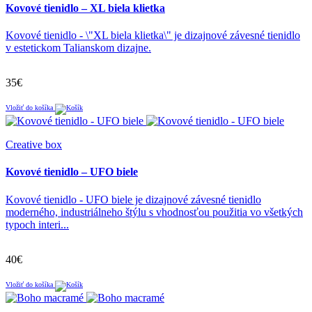
Kovové tienidlo – XL biela klietka
Kovové tienidlo - \"XL biela klietka\" je dizajnové závesné tienidlo
v estetickom Talianskom dizajne.
35€
Vložiť do košíka
Creative box
Kovové tienidlo – UFO biele
Kovové tienidlo - UFO biele je dizajnové závesné tienidlo
moderného, industriálneho štýlu s vhodnosťou použitia vo všetkých
typoch interi...
40€
Vložiť do košíka