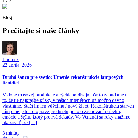
1
/ 2
Blog
Prečítajte si
naše články
Ľudmila
22 apríla, 2026
Druhá šanca pre svetlo: Umenie rekonštrukcie lampových
tienidiel
V dobe masovej produkcie a rýchleho dizajnu často zabúdame na
to, že tie najkrajšie kúsky v našich interiéroch už možno dávno
vlastníme. Stačí im len vdýchnuť nový život. Rekonštrukcia starých
lámp nie je len o oprave predmetu; je to o zachovaní príbehu,
emócie a štýlu, ktorý pretrvá dekády. Vo Venandi sa roky snažíme
ukazovať, že […]
3 minúty