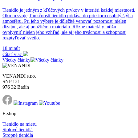
Tienidlo je jedným z kľúčových prvkov v interiéri každej miestnosti.
Okrem svojej funkčnosti tienidlo pridáva do priestoru osobitý štýl a
atmosféru. Pri jeho výbere je dôležité venovať pozornosť nielen
dizajnu, ale aj použitému materiálu. Rôzne materiály môžu
ovplyvniť nielen jeho vzhľad, ale aj jeho trvácnosť a schopnosť
rozptyľovať svetlo.
18 minút
Čítať viac
Všetky články
VENANDI s.r.o.
SNP 121
976 32 Badín
E-shop
Tienidlo na mieru
Stolové tienidlá
Stropné tienidlá