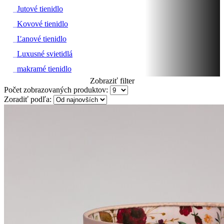
#
Jutové tienidlo
#
Kovové tienidlo
#
Ľanové tienidlo
#
Luxusné svietidlá
#
makramé tienidlo
Zobraziť filter
Cenové rozpätie
Počet zobrazovaných produktov:
Zoradiť podľa:
od
€
-
do
€
1,00 €
320,00 €
Filtrovať
Tienidlá
Svietidlá