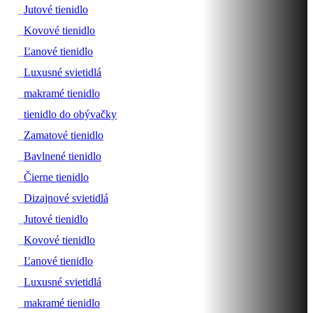
#
Jutové tienidlo
#
Kovové tienidlo
#
Ľanové tienidlo
#
Luxusné svietidlá
#
makramé tienidlo
#
tienidlo do obývačky
#
Zamatové tienidlo
#
Bavlnené tienidlo
#
Čierne tienidlo
#
Dizajnové svietidlá
#
Jutové tienidlo
#
Kovové tienidlo
#
Ľanové tienidlo
#
Luxusné svietidlá
#
makramé tienidlo