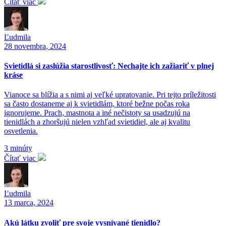
Čítať viac
Ľudmila
28 novembra, 2024
Svietidlá si zaslúžia starostlivosť: Nechajte ich zažiariť v plnej
kráse
Vianoce sa blížia a s nimi aj veľké upratovanie. Pri tejto príležitosti
sa často dostaneme aj k svietidlám, ktoré bežne počas roka
ignorujeme. Prach, mastnota a iné nečistoty sa usadzujú na
tienidlách a zhoršujú nielen vzhľad svietidiel, ale aj kvalitu
osvetlenia.
3 minúty
Čítať viac
Ľudmila
13 marca, 2024
Akú látku zvoliť pre svoje vysnívané tienidlo?