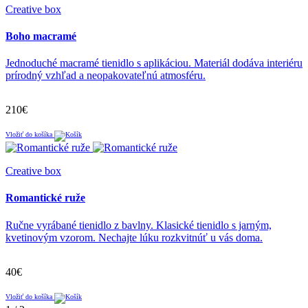
Creative box
Boho macramé
Jednoduché macramé tienidlo s aplikáciou. Materiál dodáva interiéru
prírodný vzhľad a neopakovateľnú atmosféru.
210€
Vložiť do košíka
Creative box
Romantické ruže
Ručne vyrábané tienidlo z bavlny. Klasické tienidlo s jarným,
kvetinovým vzorom. Nechajte lúku rozkvitnúť u vás doma.
40€
Vložiť do košíka