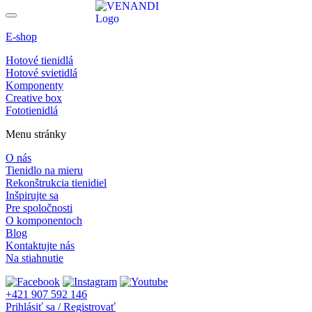
E-shop
Hotové tienidlá
Hotové svietidlá
Komponenty
Creative box
Fototienidlá
Menu stránky
O nás
Tienidlo na mieru
Rekonštrukcia tienidiel
Inšpirujte sa
Pre spoločnosti
O komponentoch
Blog
Kontaktujte nás
Na stiahnutie
+421 907 592 146
Prihlásiť sa / Registrovať