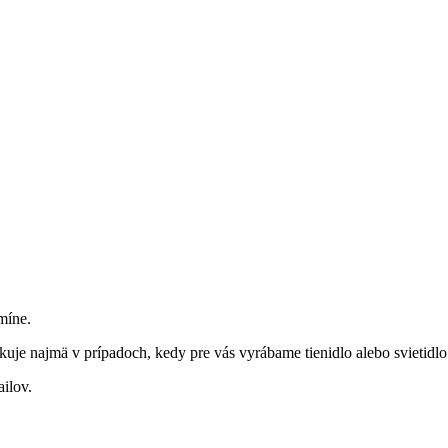
míne.
uje najmä v prípadoch, kedy pre vás vyrábame tienidlo alebo svietidlo
ilov.