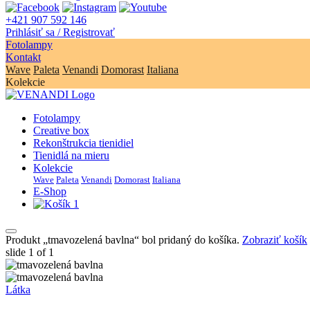
+421 907 592 146
Prihlásiť sa / Registrovať
Fotolampy
Kontakt
Wave
Paleta
Venandi
Domorast
Italiana
Kolekcie
Fotolampy
Creative box
Rekonštrukcia tienidiel
Tienidlá na mieru
Kolekcie
Wave
Paleta
Venandi
Domorast
Italiana
E-Shop
1
Produkt „tmavozelená bavlna“ bol pridaný do košíka.
Zobraziť košík
slide
1
of 1
Látka