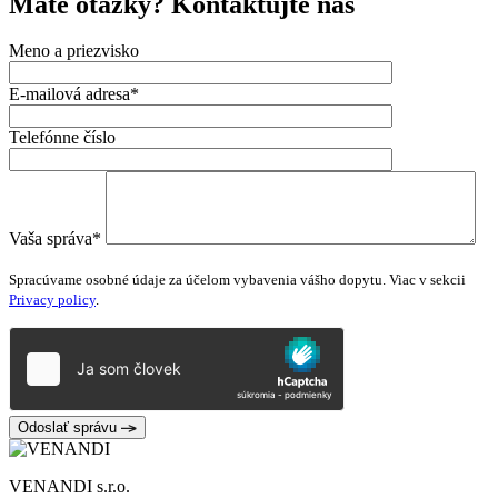
Máte otázky?
Kontaktujte nás
Meno a priezvisko
E-mailová adresa*
Telefónne číslo
Vaša správa*
Please
leave
Spracúvame osobné údaje za účelom vybavenia vášho dopytu. Viac v sekcii
this
Privacy policy
.
field
empty.
Odoslať správu
VENANDI s.r.o.