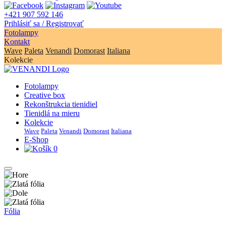
+421 907 592 146
Prihlásiť sa / Registrovať
Fotolampy
Kontakt
Wave
Paleta
Venandi
Domorast
Italiana
Kolekcie
Fotolampy
Creative box
Rekonštrukcia tienidiel
Tienidlá na mieru
Kolekcie
Wave
Paleta
Venandi
Domorast
Italiana
E-Shop
0
Fólia