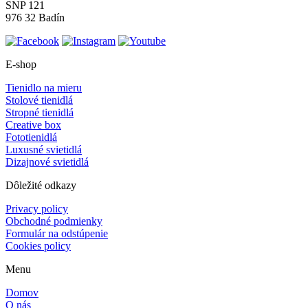
SNP 121
976 32 Badín
E-shop
Tienidlo na mieru
Stolové tienidlá
Stropné tienidlá
Creative box
Fototienidlá
Luxusné svietidlá
Dizajnové svietidlá
Dôležité odkazy
Privacy policy
Obchodné podmienky
Formulár na odstúpenie
Cookies policy
Menu
Domov
O nás