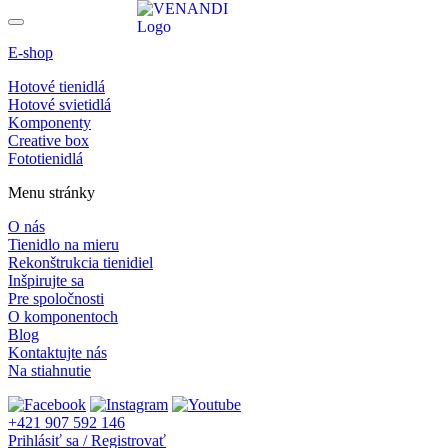
E-shop
Hotové tienidlá
Hotové svietidlá
Komponenty
Creative box
Fototienidlá
Menu stránky
O nás
Tienidlo na mieru
Rekonštrukcia tienidiel
Inšpirujte sa
Pre spoločnosti
O komponentoch
Blog
Kontaktujte nás
Na stiahnutie
+421 907 592 146
Prihlásiť sa / Registrovať