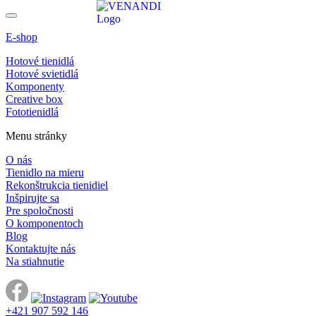
E-shop
Hotové tienidlá
Hotové svietidlá
Komponenty
Creative box
Fototienidlá
Menu stránky
O nás
Tienidlo na mieru
Rekonštrukcia tienidiel
Inšpirujte sa
Pre spoločnosti
O komponentoch
Blog
Kontaktujte nás
Na stiahnutie
+421 907 592 146