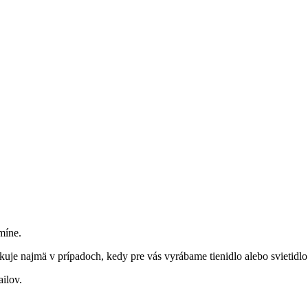
míne.
uje najmä v prípadoch, kedy pre vás vyrábame tienidlo alebo svietidlo
ilov.