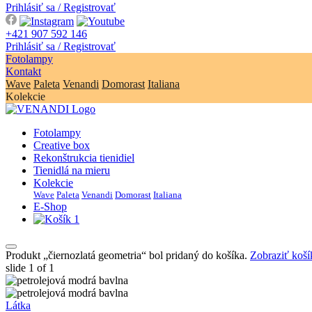
Prihlásiť sa / Registrovať
+421 907 592 146
Prihlásiť sa / Registrovať
Fotolampy
Kontakt
Wave
Paleta
Venandi
Domorast
Italiana
Kolekcie
Fotolampy
Creative box
Rekonštrukcia tienidiel
Tienidlá na mieru
Kolekcie
Wave
Paleta
Venandi
Domorast
Italiana
E-Shop
1
Produkt „čiernozlatá geometria“ bol pridaný do košíka.
Zobraziť koší
slide
1
of 1
Látka