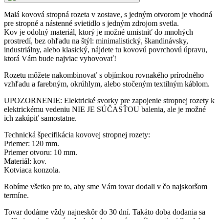
Malá kovová stropná rozeta v zostave, s jedným otvorom je vhodná
pre stropné a nástenné svietidlo s jedným zdrojom svetla.
Kov je odolný materiál, ktorý je možné umistniť do mnohých
prostredí, bez ohľadu na štýl: minimalistický, škandinávsky,
industriálny, alebo klasický, nájdete tu kovovú povrchovú úpravu,
ktorá Vám bude najviac vyhovovať!
Rozetu môžete nakombinovať s objímkou rovnakého prírodného
vzhľadu a farebným, okrúhlym, alebo stočeným textilným káblom.
UPOZORNENIE: Elektrické svorky pre zapojenie stropnej rozety k
elektrickému vedeniu NIE JE SÚČASŤOU balenia, ale je možné
ich zakúpiť samostatne.
Technická špecifikácia kovovej stropnej rozety:
Priemer: 120 mm.
Priemer otvoru: 10 mm.
Materiál: kov.
Kotviaca konzola.
Robíme všetko pre to, aby sme Vám tovar dodali v čo najskoršom
termíne.
Tovar dodáme vždy najneskôr do 30 dní. Takáto doba dodania sa