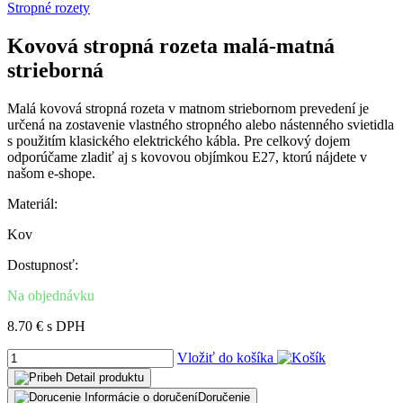
Stropné rozety
Kovová stropná rozeta malá-matná
strieborná
Malá kovová stropná rozeta v matnom striebornom prevedení je
určená na zostavenie vlastného stropného alebo nástenného svietidla
s použitím klasického elektrického kábla. Pre celkový dojem
odporúčame zladiť aj s kovovou objímkou E27, ktorú nájdete v
našom e-shope.
Materiál:
Kov
Dostupnosť:
Na objednávku
8.70 € s DPH
Vložiť do košíka
Detail
produktu
Informácie o doručení
Doručenie