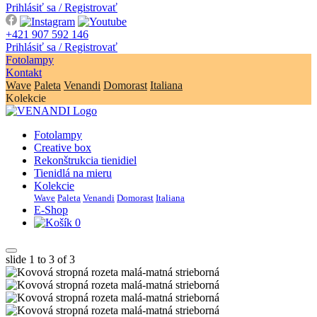
Prihlásiť sa / Registrovať
+421 907 592 146
Prihlásiť sa / Registrovať
Fotolampy
Kontakt
Wave
Paleta
Venandi
Domorast
Italiana
Kolekcie
Fotolampy
Creative box
Rekonštrukcia tienidiel
Tienidlá na mieru
Kolekcie
Wave
Paleta
Venandi
Domorast
Italiana
E-Shop
0
slide
1 to 3
of 3