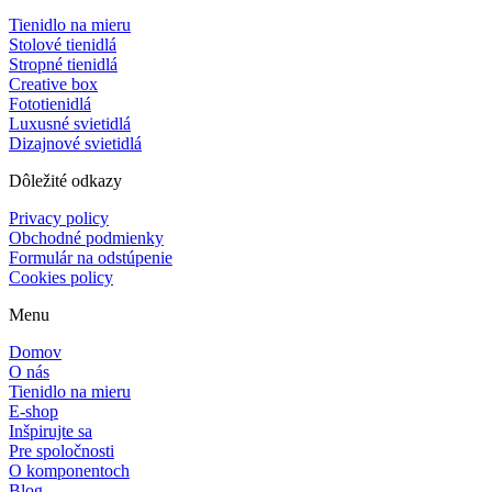
Tienidlo na mieru
Stolové tienidlá
Stropné tienidlá
Creative box
Fototienidlá
Luxusné svietidlá
Dizajnové svietidlá
Dôležité odkazy
Privacy policy
Obchodné podmienky
Formulár na odstúpenie
Cookies policy
Menu
Domov
O nás
Tienidlo na mieru
E-shop
Inšpirujte sa
Pre spoločnosti
O komponentoch
Blog