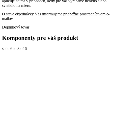
aplikuje najmä v prípadoch, kedy pre vás vyrábame tienidlo alebo
svietidlo na mieru.
O stave objednávky Vás informujeme priebežne prostredníctvom e-
mailov.
Doplnkový tovar
Komponenty
pre váš produkt
slide
6 to 8
of 6