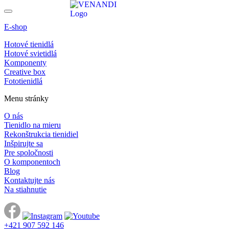
E-shop
Hotové tienidlá
Hotové svietidlá
Komponenty
Creative box
Fototienidlá
Menu stránky
O nás
Tienidlo na mieru
Rekonštrukcia tienidiel
Inšpirujte sa
Pre spoločnosti
O komponentoch
Blog
Kontaktujte nás
Na stiahnutie
+421 907 592 146