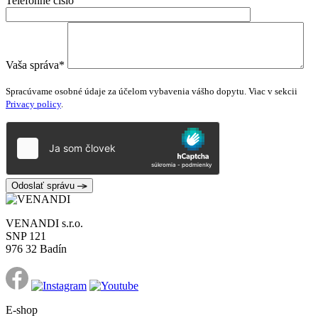
Telefónne číslo
Vaša správa*
Please
leave
Spracúvame osobné údaje za účelom vybavenia vášho dopytu. Viac v sekcii
this
Privacy policy
.
field
empty.
Odoslať správu
VENANDI s.r.o.
SNP 121
976 32 Badín
E-shop