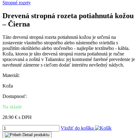
Stropné rozety
Drevená stropná rozeta potiahnutá kožou
– Čierna
Táto drevená stropná rozeta potiahnutá kožou je určená na
zostavenie vlastného stropného alebo nástenného svietidla s
použitím okrúhleho alebo stočeného - najlepšie textilného - kábla.
Koža, ktorou je táto drevená stropná rozeta potiahnutá je ručne
spracovaná a zošitá v Taliansku: jej kontrastné farebné prevedenie je
navrhnuté zámerne s cieľom dodať interiéru nevšedný nádych.
Materiál:
Koža
Dostupnosť:
Na sklade
28.90 € s DPH
Vložiť do košíka
Detail
produktu