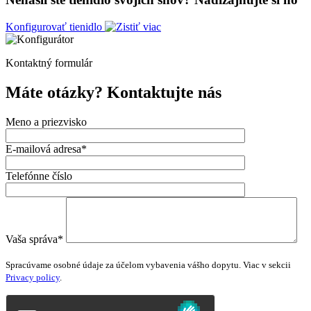
Konfigurovať tienidlo
Kontaktný formulár
Máte otázky?
Kontaktujte nás
Meno a priezvisko
E-mailová adresa*
Telefónne číslo
Vaša správa*
Please
leave
Spracúvame osobné údaje za účelom vybavenia vášho dopytu. Viac v sekcii
this
Privacy policy
.
field
empty.