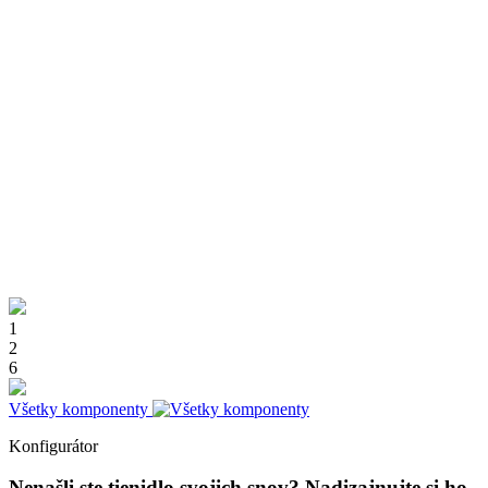
1
2
6
Všetky komponenty
Konfigurátor
Nenašli ste tienidlo svojich snov?
Nadizajnujte si ho