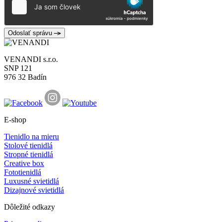
Odoslať správu
VENANDI s.r.o.
SNP 121
976 32 Badín
E-shop
Tienidlo na mieru
Stolové tienidlá
Stropné tienidlá
Creative box
Fototienidlá
Luxusné svietidlá
Dizajnové svietidlá
Dôležité odkazy