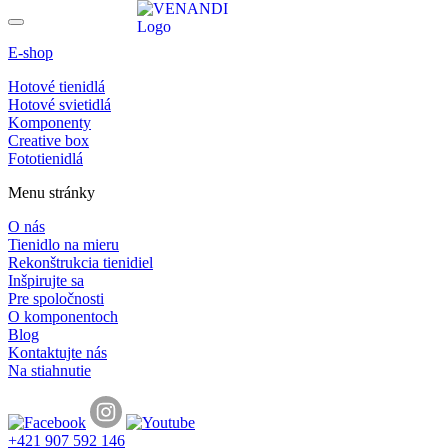
E-shop
Hotové tienidlá
Hotové svietidlá
Komponenty
Creative box
Fototienidlá
Menu stránky
O nás
Tienidlo na mieru
Rekonštrukcia tienidiel
Inšpirujte sa
Pre spoločnosti
O komponentoch
Blog
Kontaktujte nás
Na stiahnutie
+421 907 592 146