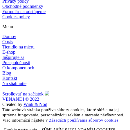
Privacy policy
Obchodné podmienky
Formulár na odstúpenie
Cookies policy
Menu
Domov
O nás
Tienidlo na mieru
E-shop
Inšpirujte sa
Pre spoločnosti
O komponentoch
Blog
Kontakt
Na stiahnutie
Scrollovať na začiatok
VENANDI © 2022
Created by
Wink & Nod
Táto webová stránka používa súbory cookies, ktoré slúžia na jej
správne fungovanie, personalizáciu reklám a meranie návštevnosti.
Viac informácií nájdete v
Zásadách používania súborov cookies.
Cookie nastavenia
SÚHLASÍM S UKLADANÍM COOKIES