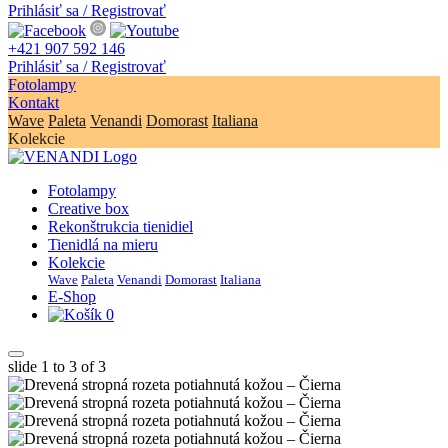
Prihlásiť sa / Registrovať
+421 907 592 146
Prihlásiť sa / Registrovať
Fotolampy
Kontakt
Wave
Paleta
Venandi
Domorast
Italiana
Kolekcie
Fotolampy
Creative box
Rekonštrukcia tienidiel
Tienidlá na mieru
Kolekcie
Wave
Paleta
Venandi
Domorast
Italiana
E-Shop
0
slide
1 to 3
of 3