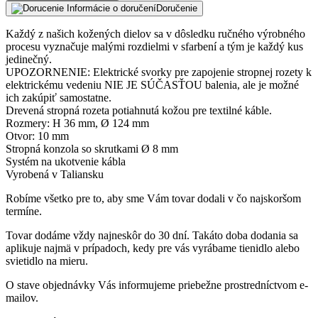
Informácie o doručení
Doručenie
Každý z našich kožených dielov sa v dôsledku ručného výrobného
procesu vyznačuje malými rozdielmi v sfarbení a tým je každý kus
jedinečný.
UPOZORNENIE: Elektrické svorky pre zapojenie stropnej rozety k
elektrickému vedeniu NIE JE SÚČASŤOU balenia, ale je možné
ich zakúpiť samostatne.
Drevená stropná rozeta potiahnutá kožou pre textilné káble.
Rozmery: H 36 mm, Ø 124 mm
Otvor: 10 mm
Stropná konzola so skrutkami Ø 8 mm
Systém na ukotvenie kábla
Vyrobená v Taliansku
Robíme všetko pre to, aby sme Vám tovar dodali v čo najskoršom
termíne.
Tovar dodáme vždy najneskôr do 30 dní. Takáto doba dodania sa
aplikuje najmä v prípadoch, kedy pre vás vyrábame tienidlo alebo
svietidlo na mieru.
O stave objednávky Vás informujeme priebežne prostredníctvom e-
mailov.