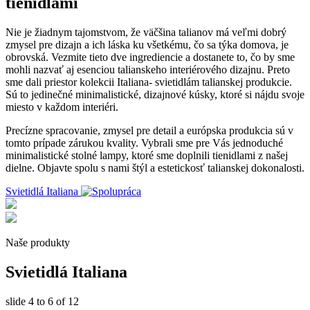
tienidlami
Nie je žiadnym tajomstvom, že väčšina talianov má veľmi dobrý
zmysel pre dizajn a ich láska ku všetkému, čo sa týka domova, je
obrovská. Vezmite tieto dve ingrediencie a dostanete to, čo by sme
mohli nazvať aj esenciou talianskeho interiérového dizajnu. Preto
sme dali priestor kolekcii Italiana- svietidlám talianskej produkcie.
Sú to jedinečné minimalistické, dizajnové kúsky, ktoré si nájdu svoje
miesto v každom interiéri.
Precízne spracovanie, zmysel pre detail a európska produkcia sú v
tomto prípade zárukou kvality. Vybrali sme pre Vás jednoduché
minimalistické stolné lampy, ktoré sme doplnili tienidlami z našej
dielne. Objavte spolu s nami štýl a estetickosť talianskej dokonalosti.
Svietidlá Italiana
Naše produkty
Svietidlá Italiana
slide
4 to 6
of 12