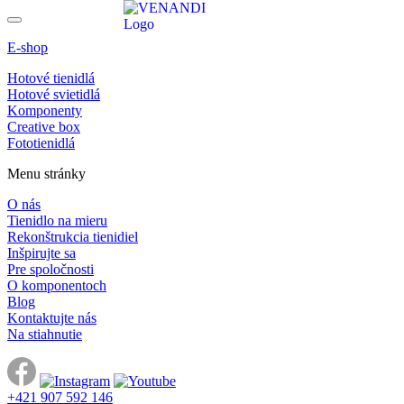
E-shop
Hotové tienidlá
Hotové svietidlá
Komponenty
Creative box
Fototienidlá
Menu stránky
O nás
Tienidlo na mieru
Rekonštrukcia tienidiel
Inšpirujte sa
Pre spoločnosti
O komponentoch
Blog
Kontaktujte nás
Na stiahnutie
+421 907 592 146