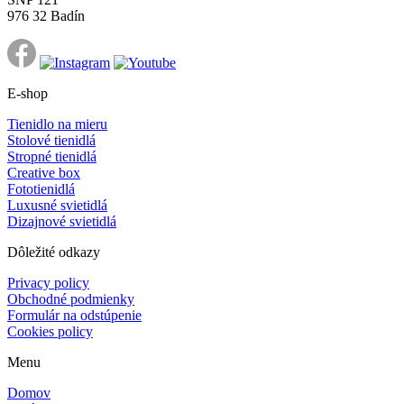
976 32 Badín
E-shop
Tienidlo na mieru
Stolové tienidlá
Stropné tienidlá
Creative box
Fototienidlá
Luxusné svietidlá
Dizajnové svietidlá
Dôležité odkazy
Privacy policy
Obchodné podmienky
Formulár na odstúpenie
Cookies policy
Menu
Domov