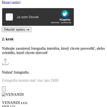
this
Privacy policy
.
field
empty.
Odoslať správu
2.
krok
Nahrajte zaostrenú fotografiu interiéru, ktorý chcete presvetliť, alebo
svietidlo, ktoré chcete dotvoriť
Nahrať fotografiu
Fotografia nesmie mať viac ako 2MB
VENANDI s.r.o.
SNP 121