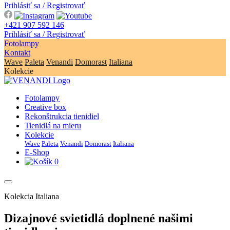
Prihlásiť sa / Registrovať
+421 907 592 146
Prihlásiť sa / Registrovať
Fotolampy
Kontakt
Wave
Paleta
Venandi
Domorast
Italiana
Kolekcie
Fotolampy
Creative box
Rekonštrukcia tienidiel
Tienidlá na mieru
Kolekcie
Wave
Paleta
Venandi
Domorast
Italiana
E-Shop
0
Kolekcia Italiana
Dizajnové svietidlá
doplnené našimi